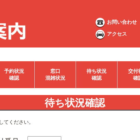
お問い合わせ
アクセス
予約状況
窓口
待ち状況
交付
確認
混雑状況
確認
確
待ち状況確認
してください。