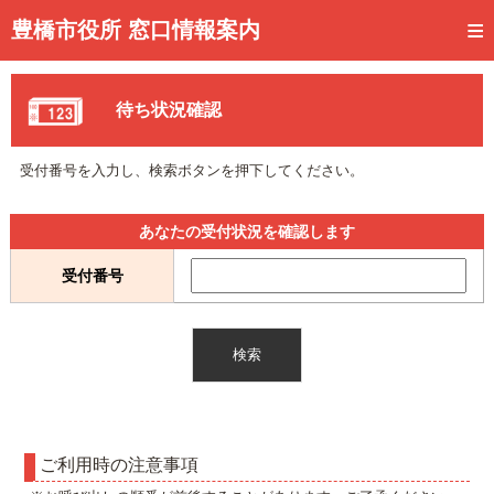
トップページ
豊橋市役所 窓口情報案内
ご利用方法
待ち状況確認
事前予約
予約状況確認
受付番号を入力し、検索ボタンを押下してください。
窓口混雑状況
あなたの受付状況を確認します
待ち状況確認
受付番号
交付状況確認
メール通知登録
混雑予想カレンダー
ご利用時の注意事項