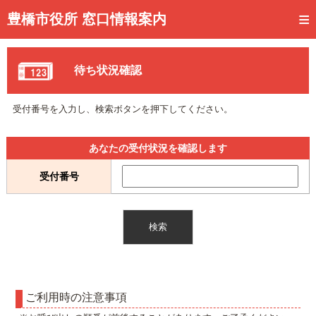
トップページ
豊橋市役所 窓口情報案内
ご利用方法
待ち状況確認
事前予約
予約状況確認
受付番号を入力し、検索ボタンを押下してください。
窓口混雑状況
あなたの受付状況を確認します
待ち状況確認
受付番号
交付状況確認
メール通知登録
混雑予想カレンダー
ご利用時の注意事項