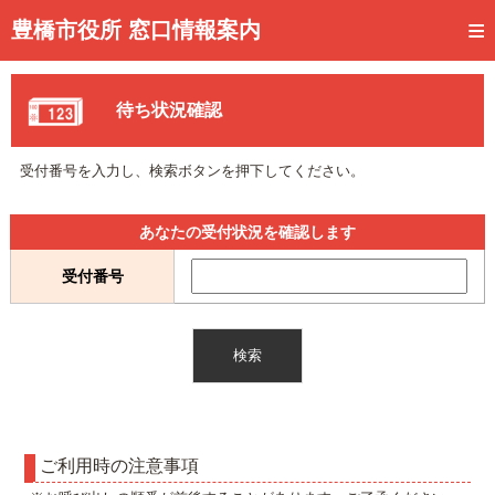
トップページ
豊橋市役所 窓口情報案内
ご利用方法
待ち状況確認
事前予約
予約状況確認
受付番号を入力し、検索ボタンを押下してください。
窓口混雑状況
あなたの受付状況を確認します
待ち状況確認
受付番号
交付状況確認
メール通知登録
混雑予想カレンダー
ご利用時の注意事項