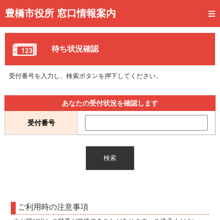
トップページ
豊橋市役所 窓口情報案内
ご利用方法
待ち状況確認
事前予約
予約状況確認
受付番号を入力し、検索ボタンを押下してください。
窓口混雑状況
あなたの受付状況を確認します
待ち状況確認
受付番号
交付状況確認
メール通知登録
混雑予想カレンダー
ご利用時の注意事項