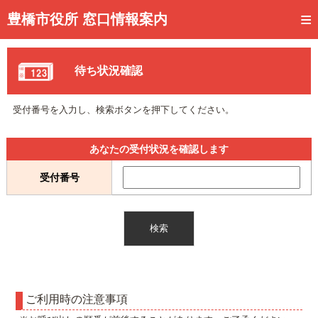
トップページ
豊橋市役所 窓口情報案内
ご利用方法
待ち状況確認
事前予約
予約状況確認
受付番号を入力し、検索ボタンを押下してください。
窓口混雑状況
あなたの受付状況を確認します
待ち状況確認
受付番号
交付状況確認
メール通知登録
混雑予想カレンダー
ご利用時の注意事項