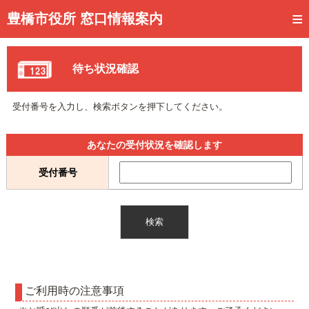
トップページ
豊橋市役所 窓口情報案内
ご利用方法
待ち状況確認
事前予約
予約状況確認
受付番号を入力し、検索ボタンを押下してください。
窓口混雑状況
あなたの受付状況を確認します
待ち状況確認
受付番号
交付状況確認
メール通知登録
混雑予想カレンダー
ご利用時の注意事項