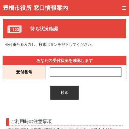
トップページ
豊橋市役所 窓口情報案内
ご利用方法
待ち状況確認
事前予約
予約状況確認
受付番号を入力し、検索ボタンを押下してください。
窓口混雑状況
あなたの受付状況を確認します
待ち状況確認
受付番号
交付状況確認
メール通知登録
混雑予想カレンダー
ご利用時の注意事項