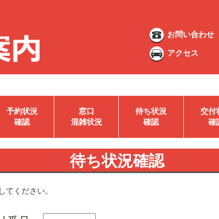
お問い合わせ
アクセス
予約状況
窓口
待ち状況
交付
確認
混雑状況
確認
確
待ち状況確認
してください。