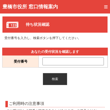
トップページ
豊橋市役所 窓口情報案内
ご利用方法
待ち状況確認
事前予約
予約状況確認
受付番号を入力し、検索ボタンを押下してください。
窓口混雑状況
あなたの受付状況を確認します
待ち状況確認
受付番号
交付状況確認
メール通知登録
混雑予想カレンダー
ご利用時の注意事項