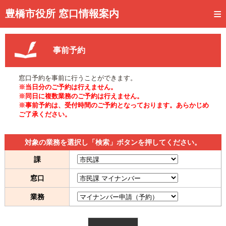
トップページ
豊橋市役所 窓口情報案内
ご利用方法
事前予約
事前予約
予約状況確認
窓口予約を事前に行うことができます。
※当日分のご予約は行えません。
窓口混雑状況
※同日に複数業務のご予約は行えません。
※事前予約は、受付時間のご予約となっております。あらかじめ
ご了承ください。
待ち状況確認
交付状況確認
対象の業務を選択し「検索」ボタンを押してください。
メール通知登録
課
窓口
混雑予想カレンダー
業務