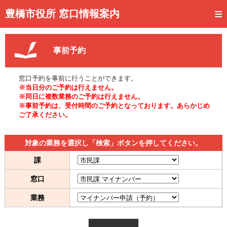
トップページ
豊橋市役所 窓口情報案内
ご利用方法
事前予約
事前予約
予約状況確認
窓口予約を事前に行うことができます。
※当日分のご予約は行えません。
窓口混雑状況
※同日に複数業務のご予約は行えません。
※事前予約は、受付時間のご予約となっております。あらかじめ
ご了承ください。
待ち状況確認
交付状況確認
対象の業務を選択し「検索」ボタンを押してください。
メール通知登録
課
窓口
混雑予想カレンダー
業務