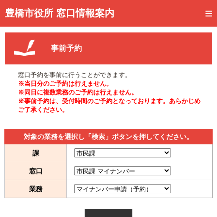
トップページ
豊橋市役所 窓口情報案内
ご利用方法
事前予約
事前予約
予約状況確認
窓口予約を事前に行うことができます。
※当日分のご予約は行えません。
窓口混雑状況
※同日に複数業務のご予約は行えません。
※事前予約は、受付時間のご予約となっております。あらかじめ
ご了承ください。
待ち状況確認
交付状況確認
対象の業務を選択し「検索」ボタンを押してください。
メール通知登録
課
窓口
混雑予想カレンダー
業務