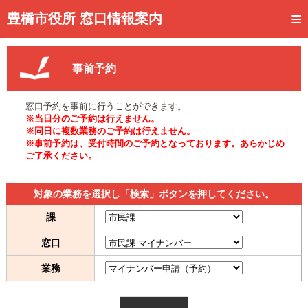
トップページ
豊橋市役所 窓口情報案内
ご利用方法
事前予約
事前予約
予約状況確認
窓口予約を事前に行うことができます。
※当日分のご予約は行えません。
窓口混雑状況
※同日に複数業務のご予約は行えません。
※事前予約は、受付時間のご予約となっております。あらかじめ
ご了承ください。
待ち状況確認
交付状況確認
対象の業務を選択し「検索」ボタンを押してください。
メール通知登録
課
窓口
混雑予想カレンダー
業務