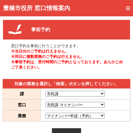
トップページ
豊橋市役所 窓口情報案内
ご利用方法
事前予約
事前予約
予約状況確認
窓口予約を事前に行うことができます。
※当日分のご予約は行えません。
窓口混雑状況
※同日に複数業務のご予約は行えません。
※事前予約は、受付時間のご予約となっております。あらかじめ
ご了承ください。
待ち状況確認
交付状況確認
対象の業務を選択し「検索」ボタンを押してください。
メール通知登録
課
窓口
混雑予想カレンダー
業務