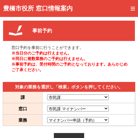
トップページ
豊橋市役所 窓口情報案内
ご利用方法
事前予約
事前予約
予約状況確認
窓口予約を事前に行うことができます。
※当日分のご予約は行えません。
窓口混雑状況
※同日に複数業務のご予約は行えません。
※事前予約は、受付時間のご予約となっております。あらかじめ
ご了承ください。
待ち状況確認
交付状況確認
対象の業務を選択し「検索」ボタンを押してください。
メール通知登録
課
窓口
混雑予想カレンダー
業務