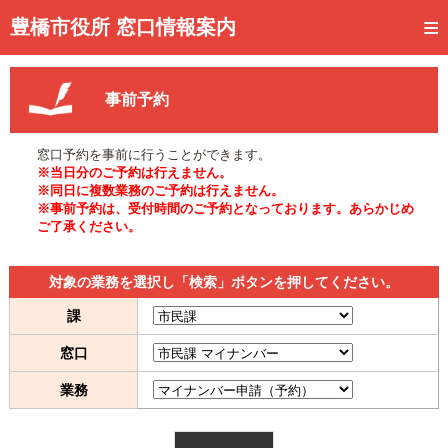
トップページ
豊橋市役所 窓口情報案内
ご利用方法
事前予約
事前予約
予約状況確認
窓口予約を事前に行うことができます。
※当日分のご予約は行えません。
窓口混雑状況
※同日に複数業務のご予約は行えません。
※事前予約は、受付時間のご予約となっております。あらかじめ
ご了承ください。
待ち状況確認
交付状況確認
対象の業務を選択し「検索」ボタンを押してください。
メール通知登録
課
窓口
混雑予想カレンダー
業務