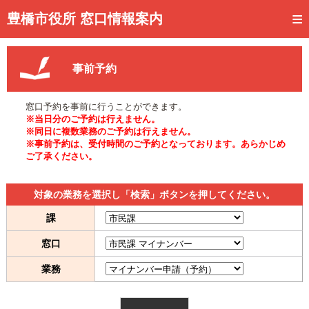
トップページ
豊橋市役所 窓口情報案内
ご利用方法
事前予約
事前予約
予約状況確認
窓口予約を事前に行うことができます。
※当日分のご予約は行えません。
窓口混雑状況
※同日に複数業務のご予約は行えません。
※事前予約は、受付時間のご予約となっております。あらかじめ
ご了承ください。
待ち状況確認
交付状況確認
対象の業務を選択し「検索」ボタンを押してください。
メール通知登録
課
窓口
混雑予想カレンダー
業務