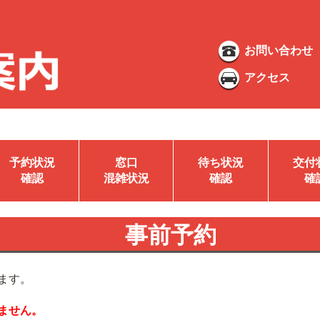
お問い合わせ
アクセス
予約状況
窓口
待ち状況
交付
確認
混雑状況
確認
確
事前予約
ます。
ません。