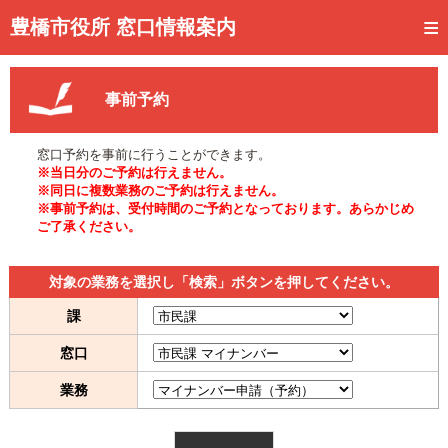
トップページ
豊橋市役所 窓口情報案内
ご利用方法
事前予約
事前予約
予約状況確認
窓口予約を事前に行うことができます。
※当日分のご予約は行えません。
窓口混雑状況
※同日に複数業務のご予約は行えません。
※事前予約は、受付時間のご予約となっております。あらかじめ
ご了承ください。
待ち状況確認
交付状況確認
対象の業務を選択し「検索」ボタンを押してください。
メール通知登録
課
窓口
混雑予想カレンダー
業務