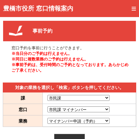
トップページ
豊橋市役所 窓口情報案内
ご利用方法
事前予約
事前予約
予約状況確認
窓口予約を事前に行うことができます。
※当日分のご予約は行えません。
窓口混雑状況
※同日に複数業務のご予約は行えません。
※事前予約は、受付時間のご予約となっております。あらかじめ
ご了承ください。
待ち状況確認
交付状況確認
対象の業務を選択し「検索」ボタンを押してください。
メール通知登録
課
窓口
混雑予想カレンダー
業務