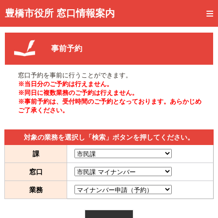
トップページ
豊橋市役所 窓口情報案内
ご利用方法
事前予約
事前予約
予約状況確認
窓口予約を事前に行うことができます。
※当日分のご予約は行えません。
窓口混雑状況
※同日に複数業務のご予約は行えません。
※事前予約は、受付時間のご予約となっております。あらかじめ
ご了承ください。
待ち状況確認
交付状況確認
対象の業務を選択し「検索」ボタンを押してください。
メール通知登録
課
窓口
混雑予想カレンダー
業務