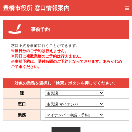
トップページ
豊橋市役所 窓口情報案内
ご利用方法
事前予約
事前予約
予約状況確認
窓口予約を事前に行うことができます。
※当日分のご予約は行えません。
窓口混雑状況
※同日に複数業務のご予約は行えません。
※事前予約は、受付時間のご予約となっております。あらかじめ
ご了承ください。
待ち状況確認
交付状況確認
対象の業務を選択し「検索」ボタンを押してください。
メール通知登録
課
窓口
混雑予想カレンダー
業務