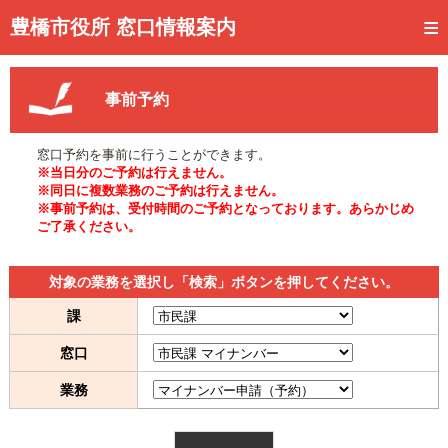
トップページ
豊橋市役所 窓口情報案内
ご利用方法
事前予約
事前予約
予約状況確認
窓口予約を事前に行うことができます。
※当日分のご予約は行えません。
窓口混雑状況
※同日に複数業務のご予約は行えません。
※事前予約は、受付時間のご予約となっております。あらかじめ
ご了承ください。
待ち状況確認
交付状況確認
対象の業務を選択し「検索」ボタンを押してください。
メール通知登録
課
窓口
混雑予想カレンダー
業務