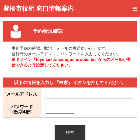
トップページ
豊橋市役所 窓口情報案内
ご利用方法
予約状況確認
事前予約
予約状況確認
事前予約の確認、取消、メールの再送信が行えます。
登録時のメールアドレス、パスワードを入力してください。
窓口混雑状況
※ドメイン「toyohashi.madoguchi.website」からのメールが受
信できるよう設定してください。
待ち状況確認
以下の情報を入力し 「検索」 ボタンを押してください。
交付状況確認
メールアドレス
メール通知登録
パスワード
混雑予想カレンダー
（数字4桁）