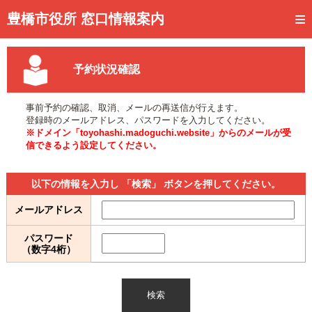
トップページ
豊橋市役所 窓口情報案内
ご利用方法
予約状況確認
事前予約
予約状況確認
事前予約の確認、取消、メールの再送信が行えます。
登録時のメールアドレス、パスワードを入力してください。
窓口混雑状況
※ドメイン「toyohashi.madoguchi.website」からのメールが受
信できるよう設定してください。
待ち状況確認
以下の情報を入力し 「検索」 ボタンを押してください。
交付状況確認
メールアドレス
メール通知登録
パスワード
混雑予想カレンダー
（数字4桁）