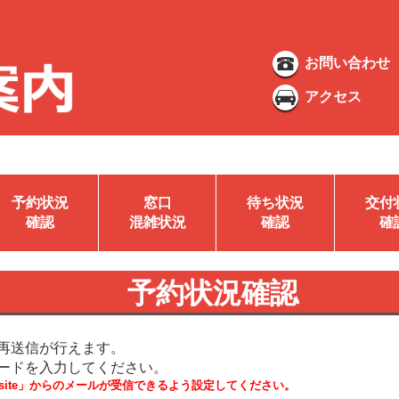
お問い合わせ
アクセス
予約状況
窓口
待ち状況
交付
確認
混雑状況
確認
確
予約状況確認
再送信が行えます。
ードを入力してください。
i.website」からのメールが受信できるよう設定してください。