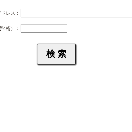
アドレス：
字4桁）：