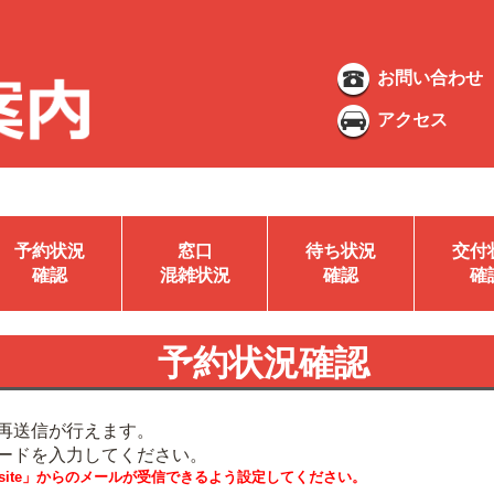
お問い合わせ
アクセス
予約状況
窓口
待ち状況
交付
確認
混雑状況
確認
確
予約状況確認
再送信が行えます。
ードを入力してください。
i.website」からのメールが受信できるよう設定してください。