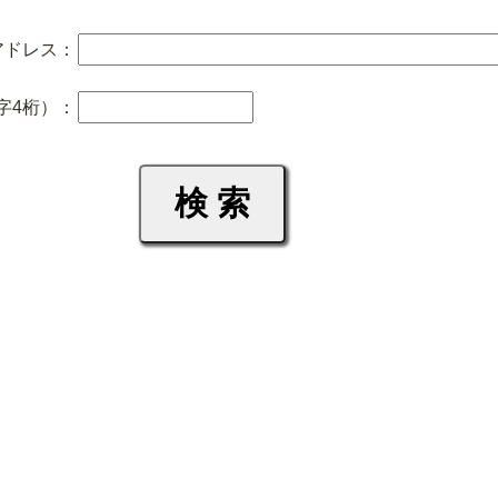
アドレス：
字4桁）：