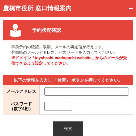
トップページ
豊橋市役所 窓口情報案内
ご利用方法
予約状況確認
事前予約
予約状況確認
事前予約の確認、取消、メールの再送信が行えます。
登録時のメールアドレス、パスワードを入力してください。
窓口混雑状況
※ドメイン「toyohashi.madoguchi.website」からのメールが受
信できるよう設定してください。
待ち状況確認
以下の情報を入力し 「検索」 ボタンを押してください。
交付状況確認
メールアドレス
メール通知登録
パスワード
混雑予想カレンダー
（数字4桁）