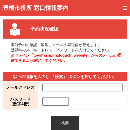
トップページ
豊橋市役所 窓口情報案内
ご利用方法
予約状況確認
事前予約
予約状況確認
事前予約の確認、取消、メールの再送信が行えます。
登録時のメールアドレス、パスワードを入力してください。
窓口混雑状況
※ドメイン「toyohashi.madoguchi.website」からのメールが受
信できるよう設定してください。
待ち状況確認
以下の情報を入力し 「検索」 ボタンを押してください。
交付状況確認
メールアドレス
メール通知登録
パスワード
混雑予想カレンダー
（数字4桁）