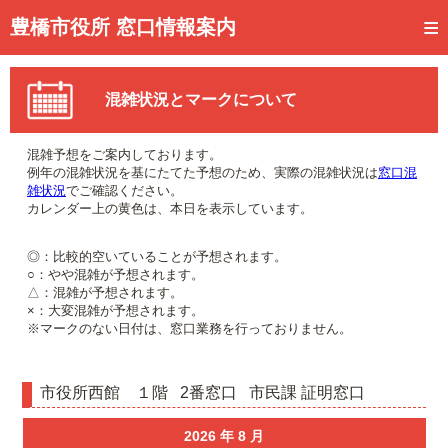
トップページ
豊橋市役所 窓口情報案内
ご利用方法
混雑状況とマークについて
事前予約
予約状況確認
混雑予想をご案内しております。
例年の混雑状況を基にたてた予想のため、実際の混雑状況は
窓口混
窓口混雑状況
雑状況
でご確認ください。
カレンダー上の黄色は、本日を表示しています。
待ち状況確認
◎：比較的空いていることが予想されます。
交付状況確認
○：やや混雑が予想されます。
△：混雑が予想されます。
×：大変混雑が予想されます。
メール通知登録
※マークのない日付は、窓口業務を行っておりません。
混雑予想カレンダー
市役所西館 １階 2番窓口 市民課 証明窓口
2026 年 8 月