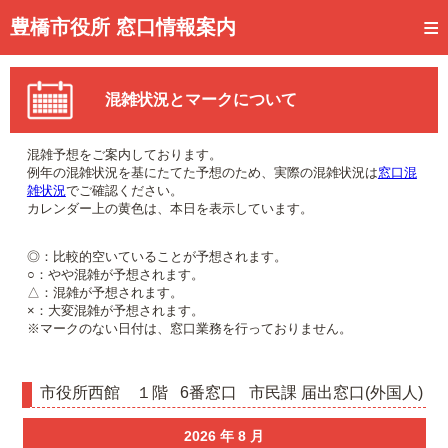
トップページ
豊橋市役所 窓口情報案内
ご利用方法
混雑状況とマークについて
事前予約
予約状況確認
混雑予想をご案内しております。
例年の混雑状況を基にたてた予想のため、実際の混雑状況は
窓口混
窓口混雑状況
雑状況
でご確認ください。
カレンダー上の黄色は、本日を表示しています。
待ち状況確認
◎：比較的空いていることが予想されます。
交付状況確認
○：やや混雑が予想されます。
△：混雑が予想されます。
×：大変混雑が予想されます。
メール通知登録
※マークのない日付は、窓口業務を行っておりません。
混雑予想カレンダー
市役所西館 １階 6番窓口 市民課 届出窓口(外国人)
2026 年 8 月