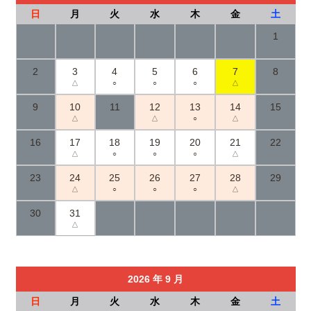
日
月
火
水
木
金
土
1
2
3
4
5
6
7
8
△
○
○
○
△
9
10
11
12
13
14
15
△
△
○
△
16
17
18
19
20
21
22
△
○
○
○
△
23
24
25
26
27
28
29
△
○
○
○
△
30
31
△
2026 年 9 月
日
月
火
水
木
金
土