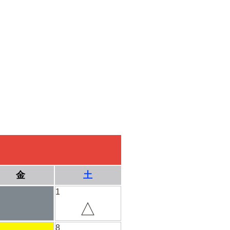
金
土
1
△
8