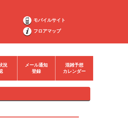
モバイルサイト
フロアマップ
状況
メール通知
混雑予想
認
登録
カレンダー