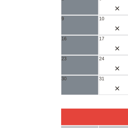
×
9
10
×
16
17
×
23
24
×
30
31
×