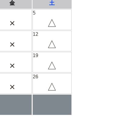
金
土
5
×
△
12
×
△
19
×
△
26
×
△