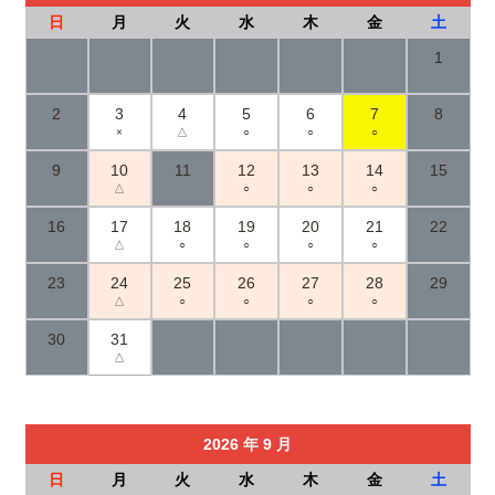
日
月
火
水
木
金
土
1
2
3
4
5
6
7
8
×
△
○
○
○
9
10
11
12
13
14
15
△
○
○
○
16
17
18
19
20
21
22
△
○
○
○
○
23
24
25
26
27
28
29
△
○
○
○
○
30
31
△
2026 年 9 月
日
月
火
水
木
金
土