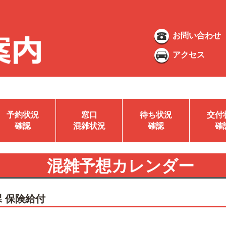
お問い合わせ
アクセス
予約状況
窓口
待ち状況
交付
確認
混雑状況
確認
確
混雑予想カレンダー
 保険給付