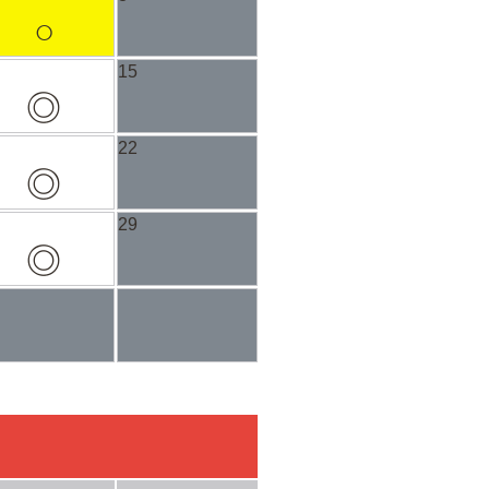
○
15
◎
22
◎
29
◎