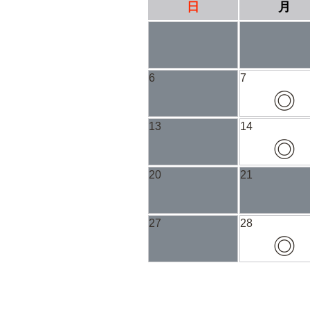
日
月
6
7
◎
13
14
◎
20
21
27
28
◎