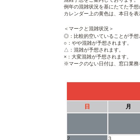
例年の混雑状況を基にたてた予想
カレンダー上の黄色は、本日を表
＜マークと混雑状況＞
◎：比較的空いていることが予想
○：やや混雑が予想されます。
△：混雑が予想されます。
×：大変混雑が予想されます。
※マークのない日付は、窓口業務
日
月
2
3