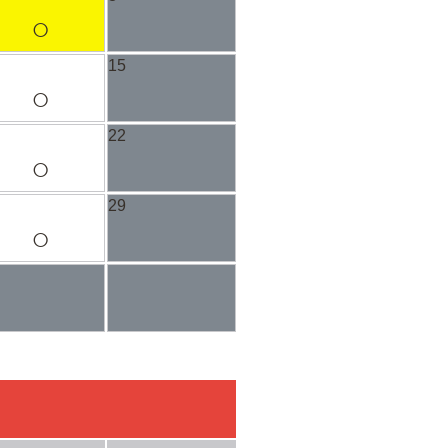
○
15
○
22
○
29
○